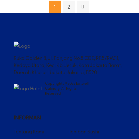
1
2
Ruko Golden 8, Jl. Panjang No.8 CDE, RT.5/RW.11,
Kedoya Utara, Kec. Kb. Jeruk, Kota Jakarta Barat,
Daerah Khusus Ibukota Jakarta, 11520
Copyrights © 2023 Eatwell
Culinary, All Rights
Reserved
INFORMASI
Tentang Kami
Ichiban Sushi