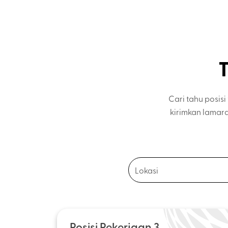
T
Cari tahu posis
kirimkan lamar
Posisi Pekerjaan 3