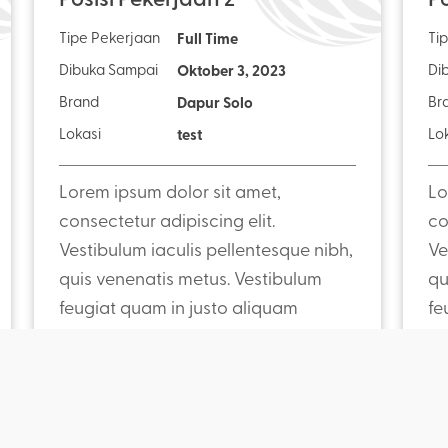
Tipe Pekerjaan
Full Time
Ti
Dibuka Sampai
Oktober 3, 2023
Di
Brand
Dapur Solo
Br
Lokasi
test
Lo
Lorem ipsum dolor sit amet,
Lo
consectetur adipiscing elit.
co
Vestibulum iaculis pellentesque nibh,
Ve
quis venenatis metus. Vestibulum
qu
feugiat quam in justo aliquam
fe
convallis. Sed convallis pharetra
co
Lihat Detail
consequat. In tincidunt enim non
co
libero efficitur, vel viverra metus
li
tristique. Nunc at laoreet purus. Sed
tr