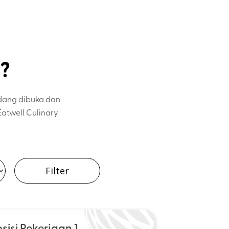
g?
edang dibuka dan
atwell Culinary
sisi Pekerjaan 1