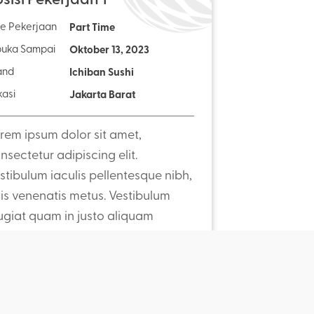
pe Pekerjaan
Part Time
buka Sampai
Oktober 13, 2023
and
Ichiban Sushi
kasi
Jakarta Barat
rem ipsum dolor sit amet,
nsectetur adipiscing elit.
stibulum iaculis pellentesque nibh,
is venenatis metus. Vestibulum
ugiat quam in justo aliquam
nvallis. Sed convallis pharetra
Lihat Detail
nsequat. In tincidunt enim non
bero efficitur, vel viverra metus
istique. Nunc at laoreet purus. Sed