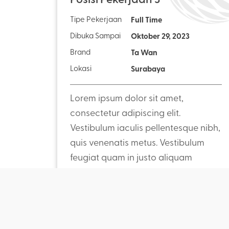
Tipe Pekerjaan
Full Time
Dibuka Sampai
Oktober 29, 2023
Brand
Ta Wan
Lokasi
Surabaya
Lorem ipsum dolor sit amet,
consectetur adipiscing elit.
Vestibulum iaculis pellentesque nibh,
quis venenatis metus. Vestibulum
feugiat quam in justo aliquam
convallis. Sed convallis pharetra
Lihat Detail
consequat. In tincidunt enim non
libero efficitur, vel viverra metus
tristique. Nunc at laoreet purus. Sed