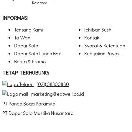
Reserved
INFORMASI
Tentang Kami
Ichiban Sushi
Ta Wan
Kontak
Dapur Solo
Syarat & Ketentuan
Dapur Solo Lunch Box
Kebijakan Privasi
Berita & Promo
TETAP TERHUBUNG
(021) 58300880
marketing@eatwell.co.id
PT Panca Boga Paramita
PT Dapur Solo Mustika Nusantara