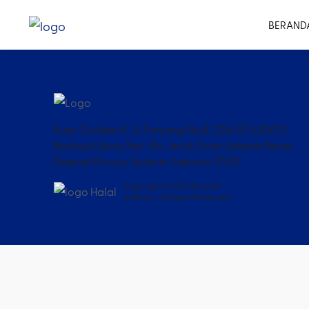
BERAND
Ruko Golden 8, Jl. Panjang No.8 CDE, RT.5/RW.11,
Kedoya Utara, Kec. Kb. Jeruk, Kota Jakarta Barat,
Daerah Khusus Ibukota Jakarta, 11520
Copyrights © 2023 Eatwell
Culinary, All Rights Reserved