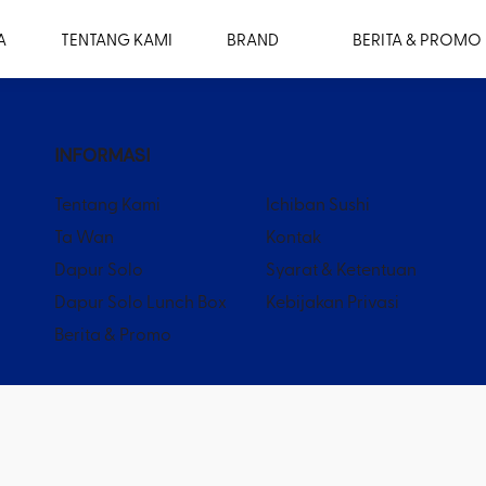
A
TENTANG KAMI
BRAND
BERITA & PROMO
INFORMASI
Tentang Kami
Ichiban Sushi
Ta Wan
Kontak
Dapur Solo
Syarat & Ketentuan
Dapur Solo Lunch Box
Kebijakan Privasi
Berita & Promo