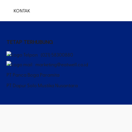
KONTAK
TETAP TERHUBUNG
(021) 58300880
marketing@eatwell.co.id
PT Panca Boga Paramita
PT Dapur Solo Mustika Nusantara