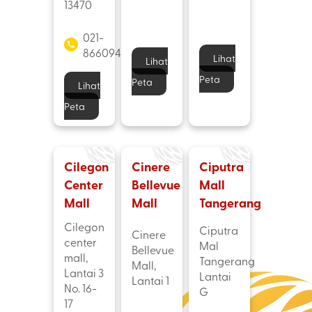
13470
021-
86609405
Lihat
Lihat
Peta
Peta
Lihat
Peta
Cilegon
Cinere
Ciputra
Center
Bellevue
Mall
Mall
Mall
Tangerang
Cilegon
Ciputra
Cinere
center
Mal
Bellevue
mall,
Tangerang
Mall,
Lantai 3
Lantai
Lantai 1
No. 16-
G
17