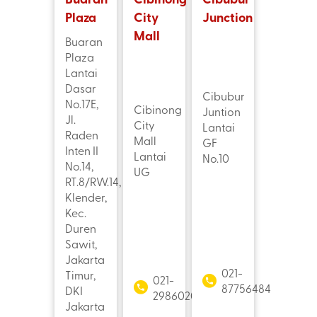
Plaza
City
Junction
Mall
Buaran
Plaza
Lantai
Dasar
Cibubur
No.17E,
Cibinong
Juntion
Jl.
City
Lantai
Raden
Mall
GF
Inten II
Lantai
No.10
No.14,
UG
RT.8/RW.14,
Klender,
Kec.
Duren
Sawit,
Jakarta
021-
Timur,
021-
87756484
DKI
29860208
Jakarta