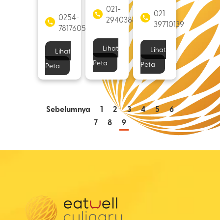
021-
021
0254-
29403880
39710139
7817605
Lihat
Lihat
Lihat
Peta
Peta
Peta
Sebelumnya
1
2
3
4
5
6
7
8
9